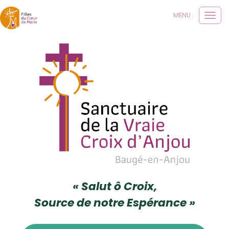
Panneau de gestion des cookies
MENU :
Ouvri
le
men
« Salut ô Croix,
Source de notre Espérance »